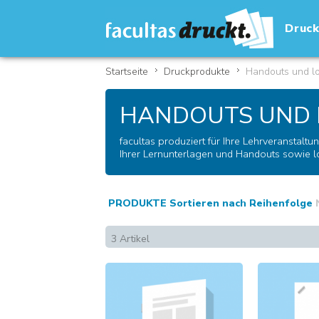
Druc
Startseite
Druckprodukte
Handouts und l
HANDOUTS UND 
facultas produziert für Ihre Lehrveranstal
Ihrer Lernunterlagen und Handouts sowie 
PRODUKTE Sortieren nach
Reihenfolge
3 Artikel