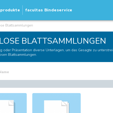
kprodukte
facultas Bindeservice
ose Blattsammlungen
LOSE BLATTSAMMLUNGEN
tung oder Präsentation diverse Unterlagen, um das Gesagte zu unterst
losen Blattsammlungen.
Name