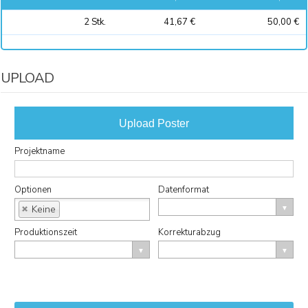
2
Stk.
41,67 €
50,00 €
UPLOAD
Upload Poster
Projektname
Jetzt Pdf schon hochladen und von der Produktvorschau
Optionen
Datenformat
profitieren.
Keine
Produktionszeit
Korrekturabzug