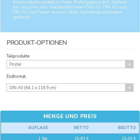
Kommunikationsmittel in ihrem Prüfungsgespräch. Wählen
Sie zwischen den Standardformaten DIN-A2, DIN-A1 und
DIN-A0. Die Poster werden 150g-Standardposterpapier
gedruckt.
PRODUKT-OPTIONEN
Teilprodukte
Poster
Endformat
DIN-A0 (84,1 x 118,9 cm)
MENGE UND PREIS
AUFLAGE
NETTO
BRUTTO
1
Stk.
20,83 €
25,00 €