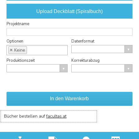
Jetzt Pdf schon hochladen und von der Produktvorschau
Upload Deckblatt (Spiralbuch)
Projektname
profitieren.
Jetzt Pdf schon hochladen und von der Produktvorschau
Optionen
Datenformat
profitieren.
Keine
Produktionszeit
Korrekturabzug
In den Warenkorb
Bücher bestellen auf
facultas.at