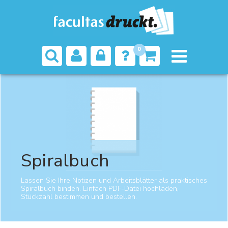
0
Startseite
Spiralbuch
Spiralbuch
Lassen Sie Ihre Notizen und Arbeitsblätter als praktisches
Spiralbuch binden. Einfach PDF-Datei hochladen,
Stückzahl bestimmen und bestellen.