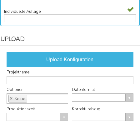
Individuelle Auflage
UPLOAD
Upload Konfiguration
Projektname
Jetzt Pdf schon hochladen und von der Produktvorschau
Optionen
Datenformat
profitieren.
Keine
Produktionszeit
Korrekturabzug