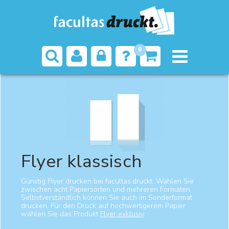
0
Startseite
Flyer klassisch
Flyer klassisch
Günstig Flyer drucken bei facultas.druckt. Wählen Sie
zwischen acht Papiersorten und mehreren Formaten.
Selbstverständlich können Sie auch im Sonderformat
drucken. Für den Druck auf hochwertigerem Papier
wählen Sie das Produkt
Flyer exklusiv
.